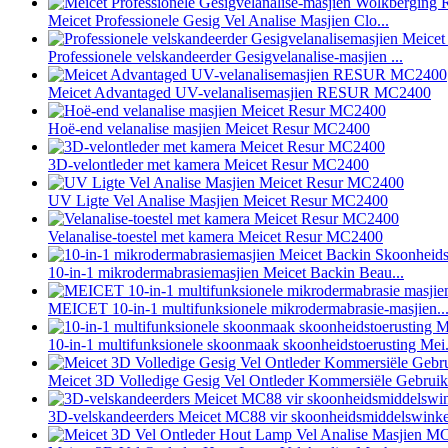
Meicet Professionele Gesig Vel Analise Masjien Clo...
Professionele velskandeerder Gesigvelanalise-masjien ...
Meicet Advantaged UV-velanalisemasjien RESUR MC2400
Hoë-end velanalise masjien Meicet Resur MC2400
3D-velontleder met kamera Meicet Resur MC2400
UV Ligte Vel Analise Masjien Meicet Resur MC2400
Velanalise-toestel met kamera Meicet Resur MC2400
10-in-1 mikrodermabrasiemasjien Meicet Backin Beau...
MEICET 10-in-1 multifunksionele mikrodermabrasie-masjien..
10-in-1 multifunksionele skoonmaak skoonheidstoerusting Mei.
Meicet 3D Volledige Gesig Vel Ontleder Kommersiële Gebru
3D-velskandeerders Meicet MC88 vir skoonheidsmiddelswinke