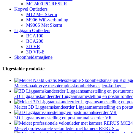
MC2400 PC RESUR
Kopvel Ontleders
M12 Met Skerm
M906 Wifi-verbinding
M906S Met Skerm
Liggaam Ontleders
BCA100
BCA200
3D VR
3D VR-E
Skoonheidsmasjiene
Uitgestalde produkte
Meicet-naaldvrye mesoterapie-skoonheidsmasjien-kollage...
3D Liggaamskandeerder Liggaamsamestelling en postuurontlede
Meicet 3D Liggaamskandeerder Liggaamsamestelling en postuur
3D Liggaamsamestelling en postuuranaliseerder VR
Meicet professionele velontleder met kamera RERUS ...