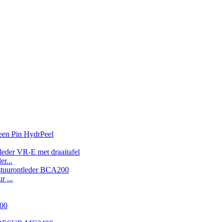
r...
 ...