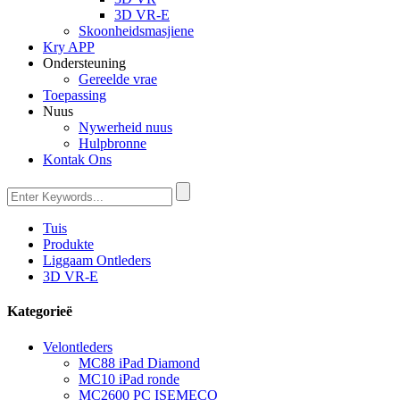
3D VR-E
Skoonheidsmasjiene
Kry APP
Ondersteuning
Gereelde vrae
Toepassing
Nuus
Nywerheid nuus
Hulpbronne
Kontak Ons
Tuis
Produkte
Liggaam Ontleders
3D VR-E
Kategorieë
Velontleders
MC88 iPad Diamond
MC10 iPad ronde
MC2600 PC ISEMECO