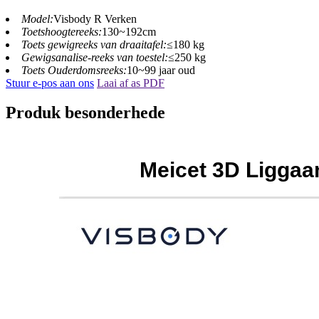
Model:
Visbody R Verken
Toetshoogtereeks:
130~192cm
Toets gewigreeks van draaitafel:
≤180 kg
Gewigsanalise-reeks van toestel:
≤250 kg
Toets Ouderdomsreeks:
10~99 jaar oud
Stuur e-pos aan ons
Laai af as PDF
Produk besonderhede
Meicet 3D Liggaa