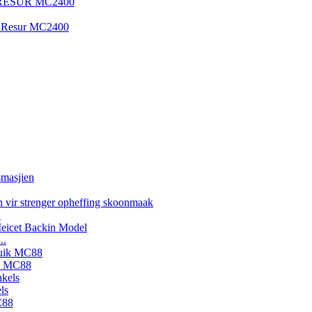
.
..
ik MC88
ls