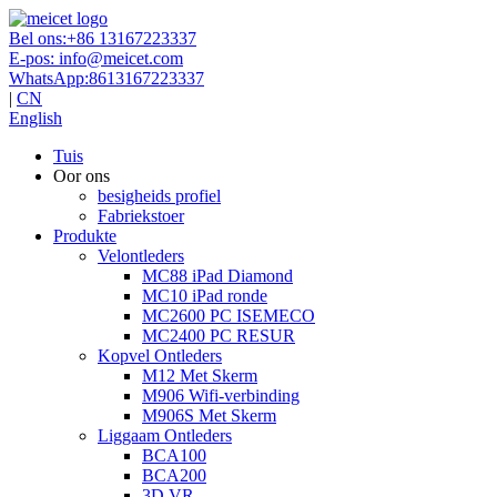
Bel ons:
+86 13167223337
E-pos:
info@meicet.com
WhatsApp:
8613167223337
|
CN
English
Tuis
Oor ons
besigheids profiel
Fabriekstoer
Produkte
Velontleders
MC88 iPad Diamond
MC10 iPad ronde
MC2600 PC ISEMECO
MC2400 PC RESUR
Kopvel Ontleders
M12 Met Skerm
M906 Wifi-verbinding
M906S Met Skerm
Liggaam Ontleders
BCA100
BCA200
3D VR