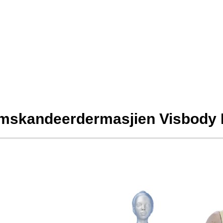
mskandeerdermasjien Visbody R