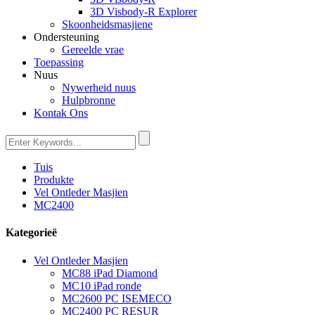
3D Visbody-R Explorer
Skoonheidsmasjiene
Ondersteuning
Gereelde vrae
Toepassing
Nuus
Nywerheid nuus
Hulpbronne
Kontak Ons
Tuis
Produkte
Vel Ontleder Masjien
MC2400
Kategorieë
Vel Ontleder Masjien
MC88 iPad Diamond
MC10 iPad ronde
MC2600 PC ISEMECO
MC2400 PC RESUR