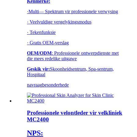
Kenmerke:
·Multi— Spektrum vir professionele verwysing
· Veelvuldige vergelykingsmodus
· Tekenfunksie
· Gratis OEM-verslag
OEM/ODM
: Professionele ontwerpdienste met
die mees redelike uitgawe
Geskik vir:
Skoonheidsentrum, Spa-sentrum,
Hospitaal
navraag
besonderhede
Professionele velontleder vir velkliniek
MC2400
NPS: