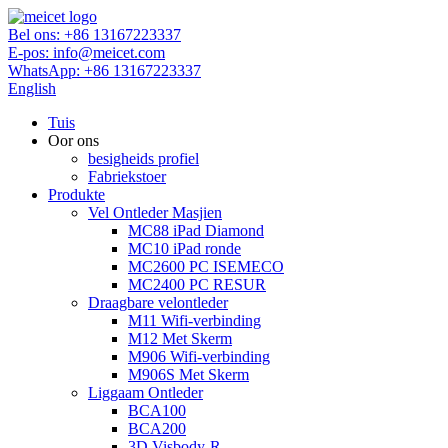
Bel ons:
+86 13167223337
E-pos:
info@meicet.com
WhatsApp:
+86 13167223337
English
Tuis
Oor ons
besigheids profiel
Fabriekstoer
Produkte
Vel Ontleder Masjien
MC88 iPad Diamond
MC10 iPad ronde
MC2600 PC ISEMECO
MC2400 PC RESUR
Draagbare velontleder
M11 Wifi-verbinding
M12 Met Skerm
M906 Wifi-verbinding
M906S Met Skerm
Liggaam Ontleder
BCA100
BCA200
3D Visbody-R