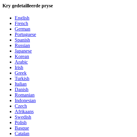
Kry gedetailleerde pryse
English
French
German
Portuguese
Spanish
Russian
Japanese
Korean
Arabic
Irish
Greek
Turkish
Italian
Danish
Romanian
Indonesian
Czech
Afrikaans
Swedish
Polish
Basque
Catalan