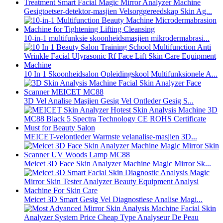
Gesigtoetser-detektor-masjien Velsorggereedskap Skin Ag...
10-in-1 multifunksie skoonheidsmasjien mikrodermabrasi...
10 In 1 Skoonheidsalon Opleidingskool Multifunksionele A...
3D Vel Analise Masjien Gesig Vel Ontleder Gesig S...
MEICET-velontleder Warmste velanalise-masjien 3D...
Meicet 3D Face Skin Analyzer Machine Magic Mirror Sk...
Meicet 3D Smart Gesig Vel Diagnostiese Analise Magi...