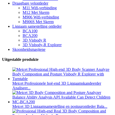
Draagbare velontleder
M11 Wifi-verbinding
M12 Met Skerm
M906 Wifi-verbinding
M906S Met Skerm
Liggaam samestelling ontleder
BCA100
BCA200
3D Visbody R
3D Visbody-R Explorer
Skoonheidsmasjiene
Uitgestalde produkte
Meicet Professionele hoë-end 3D Liggaamskandeerder
Analiseer...
Meicet 3D Liggaamsamestelling en postuurontleder Bala...