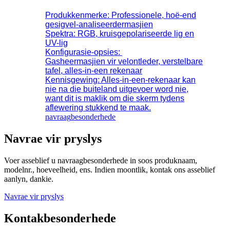
Produkkenmerke: Professionele, hoë-end
gesigvel-analiseerdermasjien
Spektra: RGB, kruisgepolariseerde lig en
UV-lig
Konfigurasie-opsies:
Gasheermasjien vir velontleder, verstelbare
tafel, alles-in-een rekenaar
Kennisgewing: Alles-in-een-rekenaar kan
nie na die buiteland uitgevoer word nie,
want dit is maklik om die skerm tydens
aflewering stukkend te maak.
navraag
besonderhede
Navrae vir pryslys
Voer asseblief u navraagbesonderhede in soos produknaam,
modelnr., hoeveelheid, ens. Indien moontlik, kontak ons ​​asseblief
aanlyn, dankie.
Navrae vir pryslys
Kontakbesonderhede